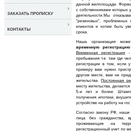
данной жилплощади. Форма 
с собственниками которых 
ЗАКАЗАТЬ ПРОПИСКУ
деятельности.Мы отказыв
"резиновых", проблемных
клиентов и хотим быть ув
КОНТАКТЫ
срока.
Наша организация мож
временную регистраци
Временная регистрация
- 
пребывания т.е. там где че
регистрации в том, если 
примеру вам нужно пристр
другом месте, вам не прид
жительства.
Постоянная ре
месту жительства, делаетс
5-и лет и более. Штамп
получения ипотеки, внушит
устройстве на работу на гос
Согласно закону РФ, наши 
лица без гражданства, 
проживающие на терр
регистрационный учет по м